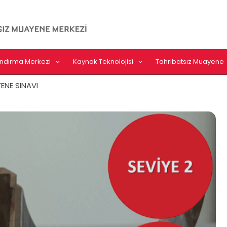
landırma Merkezi
Kaynak Teknolojisi
Tahribatsız Muayene
ENE SINAVI