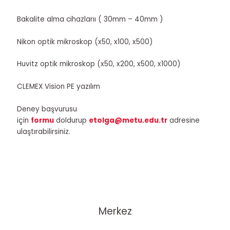
Bakalite alma cihazlarıı ( 30mm – 40mm )
Nikon optik mikroskop (x50, x100, x500)
Huvitz optik mikroskop (x50, x200, x500, x1000)
CLEMEX Vision PE yazılım
Deney başvurusu
için
formu
doldurup
etolga@metu.edu.tr
adresine
ulaştırabilirsiniz.
Merkez