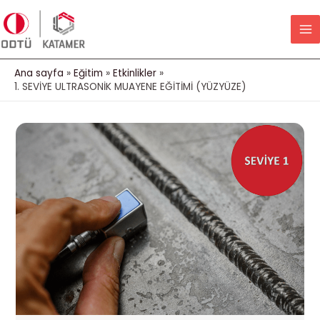
İçeriğe
MA
atla
M
Ana sayfa
Eğitim
Etkinlikler
1. SEVİYE ULTRASONİK MUAYENE EĞİTİMİ (YÜZYÜZE)