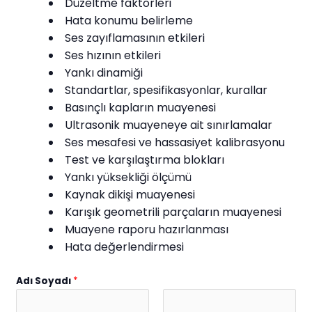
Düzeltme faktörleri
Hata konumu belirleme
Ses zayıflamasının etkileri
Ses hızının etkileri
Yankı dinamiği
Standartlar, spesifikasyonlar, kurallar
Basınçlı kapların muayenesi
Ultrasonik muayeneye ait sınırlamalar
Ses mesafesi ve hassasiyet kalibrasyonu
Test ve karşılaştırma blokları
Yankı yüksekliği ölçümü
Kaynak dikişi muayenesi
Karışık geometrili parçaların muayenesi
Muayene raporu hazırlanması
Hata değerlendirmesi
Adı Soyadı
*