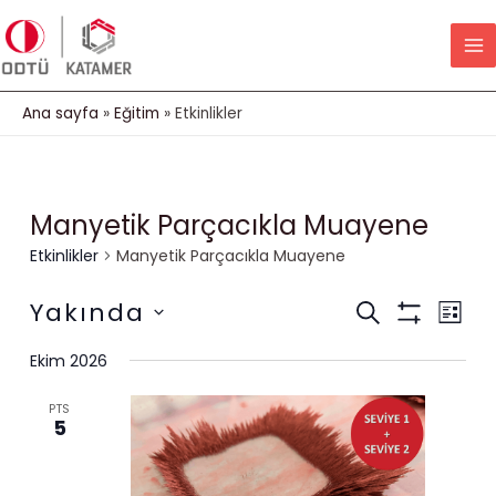
İçeriğe
MA
atla
M
Ana sayfa
Eğitim
Etkinlikler
Manyetik Parçacıkla Muayene
Etkinlikler
Manyetik Parçacıkla Muayene
Etkinlikle
Etki
Yakında
ARA
LISTE
Show
gö
Tarih
arama
Filters
Ekim 2026
seç.
ge
ve
PTS
5
görünüm
gezinme