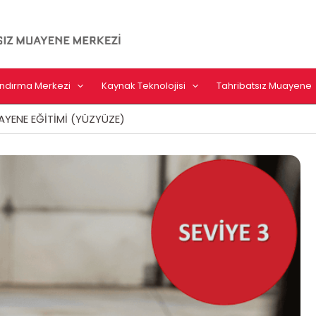
landırma Merkezi
Kaynak Teknolojisi
Tahribatsız Muayene
AYENE EĞİTİMİ (YÜZYÜZE)