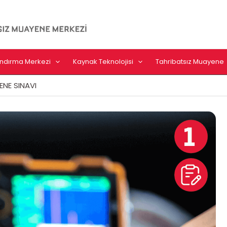
landırma Merkezi
Kaynak Teknolojisi
Tahribatsız Muayene
ENE SINAVI