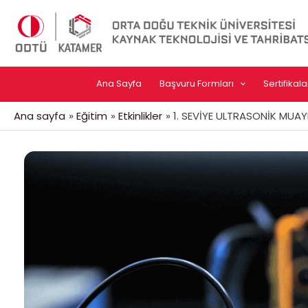
İçeriğe
atla
Ana Sayfa
Başvuru Formları
Sertifika
Ana sayfa
Eğitim
Etkinlikler
1. SEVİYE ULTRASONİK MUAY